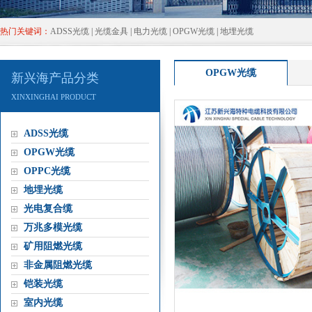
热门关键词：
ADSS光缆
|
光缆金具
|
电力光缆
|
OPGW光缆
|
地埋光缆
OPGW光缆
新兴海产品分类
XINXINGHAIPRODUCT
ADSS光缆
OPGW光缆
OPPC光缆
地埋光缆
光电复合缆
万兆多模光缆
矿用阻燃光缆
非金属阻燃光缆
铠装光缆
室内光缆