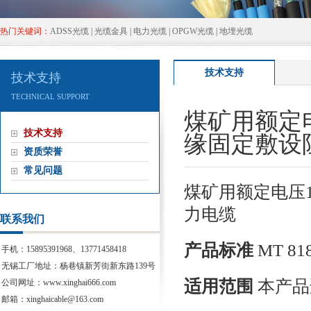
热门关键词：
ADSS光缆
|
光缆金具
|
电力光缆
|
OPGW光缆
|
地埋光缆
技术支持
技术支持
TECHNICALSUPPORT
煤矿用额定
技术支持
缘固定敷设
资质荣誉
常见问题
煤矿用额定电压
力电缆
联系我们
产品标准
MT818
手机：15895391968、13771458418
无锡工厂地址：杨巷镇新芳街新东路139号
适用范围
本产品
公司网址：www.xinghai666.com
邮箱：xinghaicable@163.com