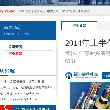
热门关键词：
ADSS光缆
|
光缆金具
|
电力光缆
|
OPGW光缆
|
地埋光缆
行业新闻
新闻动态
XINXINGHAINEWS
2014年上
公司新闻
编辑:江苏新兴海
行业新闻
6361
联系我们
行
手机：15895391968、13771458418
无锡工厂地址：杨巷镇新芳街新东路139号
公司网址：www.xinghai666.com
邮箱：xinghaicable@163.com
15895391968（光缆部）