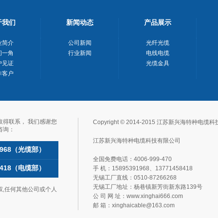
于我们
新闻动态
产品展示
业简介
公司新闻
光纤光缆
间一角
行业新闻
电线电缆
户见证
光缆金具
作客户
取得联系，我们感谢您
Copyright©2014-2015江苏新兴海特种
咨询：
江苏新兴海特种电缆科技有限公司
91968（光缆部）
全国免费电话：4006-999-470
58418（电缆部）
手机：15895391968、13771458418
无锡工厂直线：0510-87266268
无锡工厂地址：杨巷镇新芳街新东路139号
权,任何其他公司或个人
公司网址：www.xinghai666.com
邮箱：xinghaicable@163.com