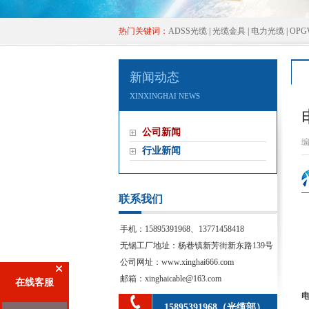
热门关键词：
ADSS光缆
|
光缆金具
|
电力光缆
|
OP
新闻动态
XINXINGHAINEWS
公司新闻
行业新闻
联系我们
手机：15895391968、13771458418
无锡工厂地址：杨巷镇新芳街新东路139号
公司网址：www.xinghai666.com
邮箱：xinghaicable@163.com
在线客服
15895391968（光缆部）