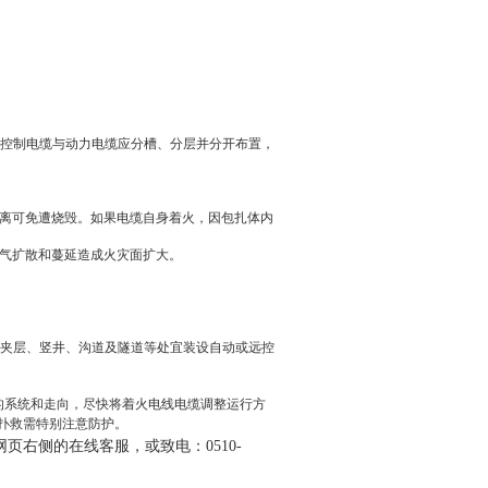
米。控制电缆与动力电缆应分槽、分层并分开布置，
隔离可免遭烧毁。如果电缆自身着火，因包扎体内
烟气扩散和蔓延造成火灾面扩大。
缆夹层、竖井、沟道及隧道等处宜装设自动或远控
的系统和走向，尽快将着火电线电缆调整运行方
扑救需特别注意防护。
右侧的在线客服，或致电：0510-
。