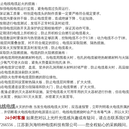
防止电线电缆起火的措施：
1.加强电线电缆运行监视，避免电缆过负荷运行。
2.保证施工质量，特别是电缆头的制作质量一定要严格符合规定要求。
3.电缆沟要保持干燥，防止电缆受潮，造成绝缘下降，引起短路。
4.按期进行电缆测试，发现不正常时应及时处理。
5.加强电缆回路开关及保护的定期校验维护，保证其动作可靠。
6.定期清扫电缆上所积粉尘，防止所积粉尘自燃引起电缆着火。
7.电缆敷设时要保持与热管路有足够距离，控制电缆不小于0.5米；动力电缆不小于l
不能层间重叠放置。对不符合规定的部位，电缆应采取阻燃、隔热措施。
8.安装火灾报警装置及时发现火情，防止电缆着火。
9.采取防火阻燃措施。电缆的防火阻燃措施有：
(1)将电缆用绝热耐燃材料包扎，当电缆周围着火时，包扎的电缆被绝热耐燃材料与火
缺少氧气可使火自熄，避免火势蔓延到包扎体外。
(2)将电缆穿过墙壁、盘底、竖井的孔洞用耐火材料封堵严密，防止电缆着火时，高温
3)在电缆表面涂刷防火涂料。
4)用防火包带将电缆需防燃的部位缠包。
(5)在电缆层间设置耐热隔火板，防止电缆层间窜燃，扩大火情。
(6)在电缆通道设置分段隔墙和防火门，防止电缆窜燃，扩大火情。
10.配备必要的灭火器材和设施。架空电缆着火可用常用的灭火器材进行扑救，但在电
灭火装置，例如1301灭火装置、水喷雾灭火装置等。
电线电缆
火灾的扑救当发生电线电缆火灾时，应迅速报警，立即判明着火电缆所属
式，并切断着火电线电缆的电源退出运行。电线电缆燃烧时会产生有毒气体，所以火灾
24小时客服
如果您对以上光纤光缆感兴趣或有疑问，请点击联系我们网页
87266556，江苏新兴海特种电缆科技有限公司——您全程贴心的采购顾问