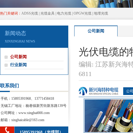
热门关键词：
ADSS光缆
|
光缆金具
|
电力光缆
|
OPGW光缆
|
地埋光缆
公司新闻
新闻动态
XINXINGHAINEWS
光伏电缆的
公司新闻
编辑:江苏新兴海
行业新闻
6811
联系我们
公
手机：15895391968、13771458418
无锡工厂地址：杨巷镇新芳街新东路139号
公司网址：www.xinghai666.com
邮箱：xinghaicable@163.com
15895391968（光缆部）