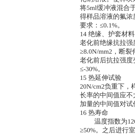
将5ml缓冲液混
得样品溶液的氟浓
要求：≤0.1%。
14绝缘、护套材
老化前绝缘抗拉强度≥
≥8.0N/mm2，断
老化前后抗拉强度
≤-30%。
15热延伸试验
20N/cm2负重下
长率的中间值应不
加量的中间值对试
16热寿命
温度指数为120
≥50%。之后进