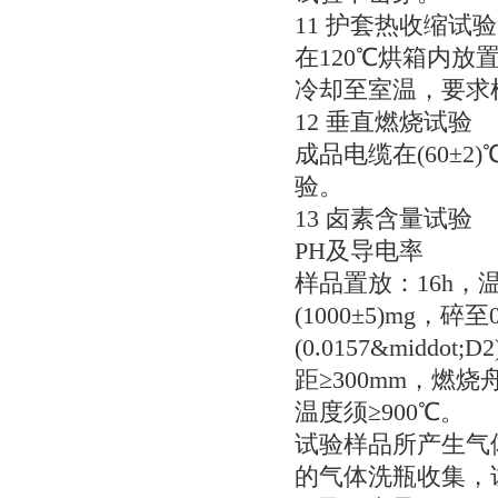
11护套热收缩试验(G
在120℃烘箱内放
冷却至室温，要求
12垂直燃烧试验
成品电缆在(60±2)
验。
13卤素含量试验
PH及导电率
样品置放：16h，温
(1000±5)mg，
(0.0157&midd
距≥300mm，燃烧
温度须≥900℃。
试验样品所产生气体通过
的气体洗瓶收集，试验