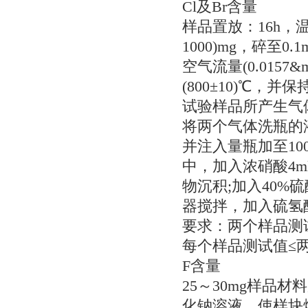
Cl及Br含量
样品置放：16h，温度
1000)mg，碎至0.1
空气流量(0.0157&m
(800±10)℃，并保持
试验样品所产生气体
将两个气体洗瓶的
并注入量瓶加至10
中，加入浓硝酸4m
物沉积;加入40
器搅拌，加入硫氢
要求：两个样品测试值的
每个样品测试值≤两
F含量
25～30mg样品材
化钠溶液。使样块