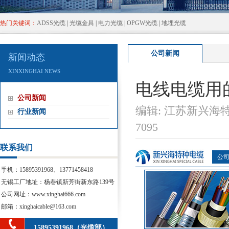
热门关键词：
ADSS光缆
|
光缆金具
|
电力光缆
|
OPGW光缆
|
地埋光缆
公司新闻
新闻动态
XINXINGHAINEWS
电线电缆用
公司新闻
编辑:江苏新兴海
行业新闻
7095
联系我们
公
手机：15895391968、13771458418
无锡工厂地址：杨巷镇新芳街新东路139号
公司网址：www.xinghai666.com
邮箱：xinghaicable@163.com
15895391968（光缆部）